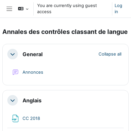
Skip to main content
You are currently using guest
Log
access
in
Side panel
Annales des contrôles classant de langue
Section outline
General
Collapse all
Collapse
Forum
Annonces
Anglais
Collapse
File
CC 2018