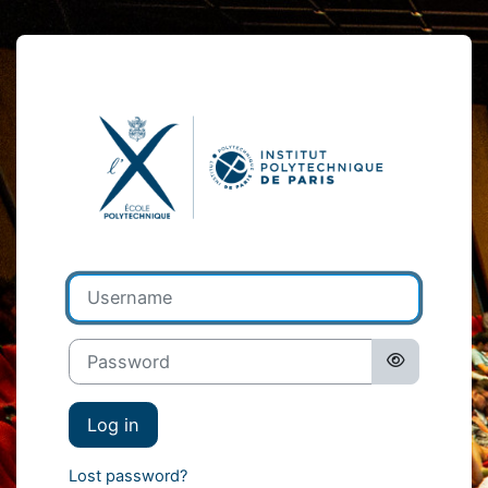
Skip to main content
Log in to École
Username
Password
Log in
Lost password?