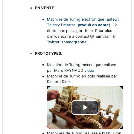
l
EN VENTE
é
a
Machine de Turing électronique (auteur:
o
v
Thierry Delattre,
produit en vente
)
. 12
états max par algorithme. Pour plus
d'infos écrire à contact@thamtham.fr
i
Twitter: thamographe
d
PROTOTYPES
:
Machine de Turing mécanique réalisée
é
par Marc RAYNAUD
vidéo
.
Machine de Turing en bois réalisée par
o
Richard Ridel
L
i
Machines de Turing réalisée à l'ENS Lyon