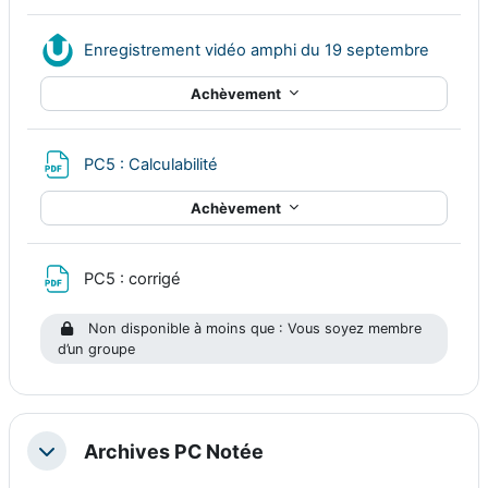
Ressou
Enregistrement vidéo amphi du 19 septembre
Achèvement
Fichier
PC5 : Calculabilité
Achèvement
Fichier
PC5 : corrigé
Non disponible à moins que : Vous soyez membre
d’un groupe
Archives PC Notée
Replier