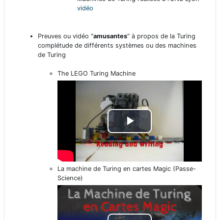
r
vidéo
e
Preuves ou vidéo "
amusantes
" à propos de la Turing
complétude de différents systèmes ou des machines
l
de Turing
The LEGO Turing Machine
a
v
i
L
d
i
é
La machine de Turing en cartes Magic (Passe-
r
Science)
o
e