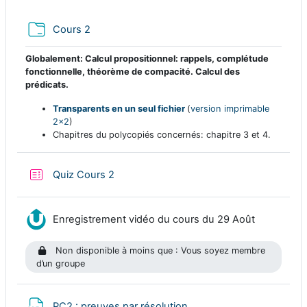
Dossier
Cours 2
Globalement: Calcul propositionnel: rappels, complétude
fonctionnelle, théorème de compacité. Calcul des
prédicats.
Transparents en un seul fichier
(
version imprimable
2x2
)
Chapitres du polycopiés concernés: chapitre 3 et 4.
Test
Quiz Cours 2
Ressource
Enregistrement vidéo du cours du 29 Août
Non disponible à moins que : Vous soyez membre
d’un groupe
Fichier
PC2 : preuves par résolution