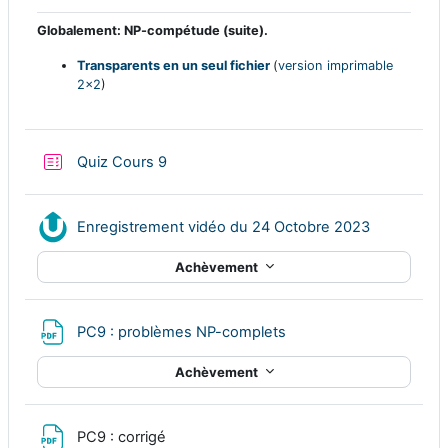
Globalement: NP-compétude (suite).
Transparents en un seul fichier
(
version imprimable
2x2
)
Test
Quiz Cours 9
Ressource
Enregistrement vidéo du 24 Octobre 2023
Achèvement
Fichier
PC9 : problèmes NP-complets
Achèvement
Fichier
PC9 : corrigé