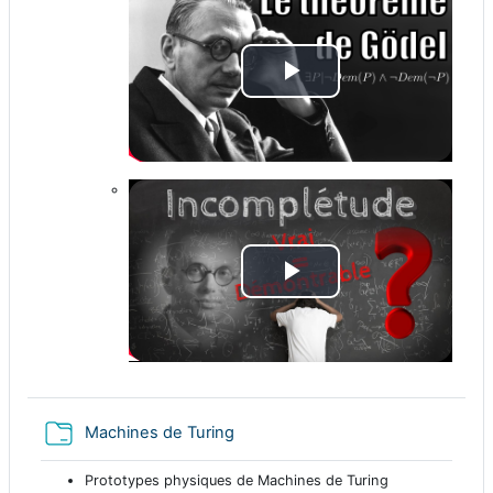
L
i
r
e
l
L
a
i
v
r
Dossier
Machines de Turing
i
e
Prototypes physiques de Machines de Turing
d