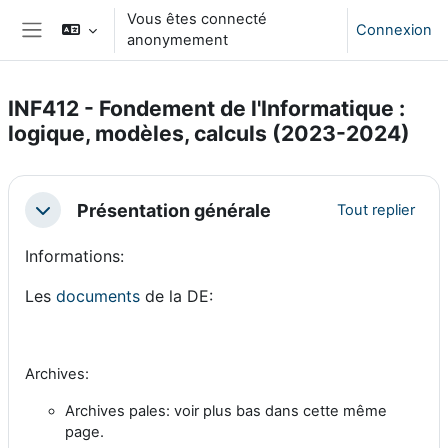
Passer au contenu principal
Vous êtes connecté
Connexion
anonymement
Panneau latéral
INF412 - Fondement de l'Informatique :
logique, modèles, calculs (2023-2024)
Résumé de section
Présentation générale
Tout replier
Replier
Informations:
Les
documents
de la DE:
Archives:
Archives pales: voir plus bas dans cette même
page.