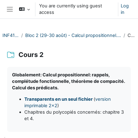
Skip to main content
You are currently using guest
Log
access
in
Side panel
INF412-2023
Bloc 2 (29-30 août) - Calcul propositionnel. Introduction au calcul des prédicats.
Cours 2
Cours 2
Completion requirements
Globalement: Calcul propositionnel: rappels,
complétude fonctionnelle, théorème de compacité.
Calcul des prédicats.
Transparents en un seul fichier
(
version
imprimable 2x2
)
Chapitres du polycopiés concernés: chapitre 3
et 4.