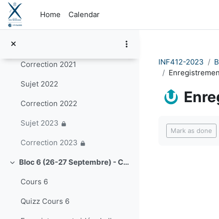
Skip to main content
Partiel 2020
Home
Calendar
Correction du partiel 2020
Sujet 2021
INF412-2023
B
Correction 2021
Enregistremen
Sujet 2022
Enre
Correction 2022
Completion re
Sujet 2023
Mark as done
Correction 2023
Bloc 6 (26-27 Septembre) - Calculabilité. Révisions
Collapse
Cours 6
Quizz Cours 6