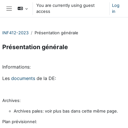
Skip to main content
You are currently using guest
Log
access
in
Side panel
INF412-2023
Présentation générale
Présentation générale
Section outline
Informations:
Les
documents
de la DE:
Archives:
Archives pales: voir plus bas dans cette même page.
Plan prévisionnel: