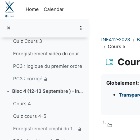
Skip to main content
PC2 : corrigé
Home
Calendar
Bloc 3 (5-6 Septembre) - Calculs des prédicats. Complétude.
Collapse
Cours 3
INF412-2023
B
Quiz Cours 3
Cours 5
Enregistrement vidéo du cours du 5 septembre
Cour
PC3 : logique du premier ordre
Completion re
PC3 : corrigé
Globalement
Bloc 4 (12-13 Septembre ) - Incomplétude. Introduction aux machines de Turing.
Collapse
Transpare
Cours 4
Quiz cours 4-5
Enregistrement amphi du 12 septembre 2023