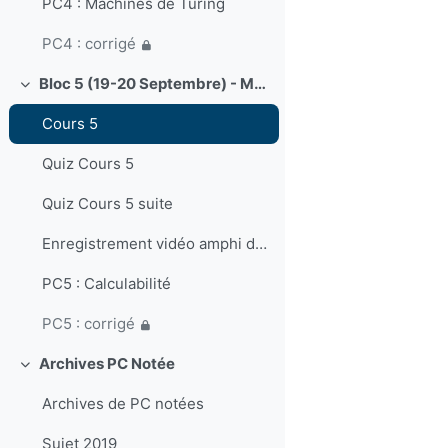
PC4 : Machines de Turing
PC4 : corrigé
Bloc 5 (19-20 Septembre) - Machines de Turing. Modèles de Calculs. Thèse de Church-Turing. Calculabilité.
Collapse
Cours 5
Quiz Cours 5
Quiz Cours 5 suite
Enregistrement vidéo amphi du 19 septembre
PC5 : Calculabilité
PC5 : corrigé
Archives PC Notée
Collapse
Archives de PC notées
Sujet 2019