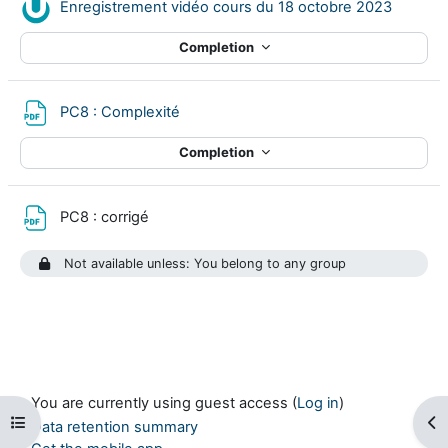
Nudgis 
Enregistrement vidéo cours du 18 octobre 2023
Completion
File
PC8 : Complexité
Completion
File
PC8 : corrigé
Not available unless: You belong to any group
You are currently using guest access (
Log in
)
Open course index
Op
Data retention summary