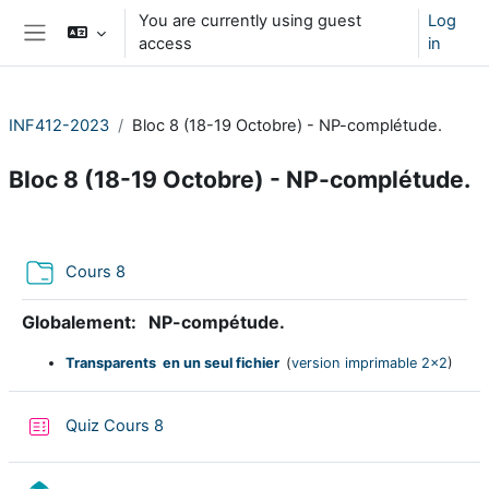
Skip to main content
You are currently using guest
Log
access
in
Side panel
INF412-2023
Bloc 8 (18-19 Octobre) - NP-complétude.
Bloc 8 (18-19 Octobre) - NP-complétude.
Section outline
Folder
Cours 8
Globalement:
NP-compétude.
Transparents en un seul fichier
(
version imprimable 2x2
)
Quiz Cours 8