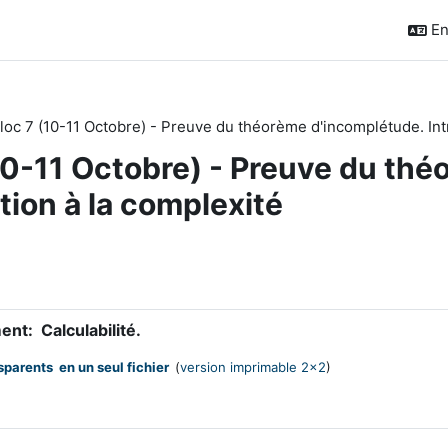
En
loc 7 (10-11 Octobre) - Preuve du théorème d'incomplétude. Int
10-11 Octobre) - Preuve du th
tion à la complexité
outline
lder
ment:
Calculabilité.
sparents en un seul fichier
(
version imprimable 2x2
)