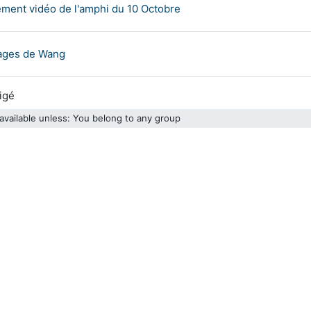
Nudgis resource
ement vidéo de l'amphi du 10 Octobre
File
vages de Wang
File
rigé
available unless: You belong to any group