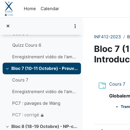
Skip to main content
Home
Calendar
Correction 2023
Bloc 6 (26-27 Septembre) - Calculabilité. Révisions
Collapse
Cours 6
INF412-2023
B
Quizz Cours 6
Bloc 7 (
Introduc
Enregistrement vidéo de l'amphi du 26 septembre
Bloc 7 (10-11 Octobre) - Preuve du théorème d'incomplétude. Introduction à la complexité
Collapse
Section 
Cours 7
Fo
Cours 7
Enregistrement vidéo de l'amphi du 10 Octobre
Globale
PC7 : pavages de Wang
Tran
PC7 : corrigé
Bloc 8 (18-19 Octobre) - NP-complétude.
Collapse