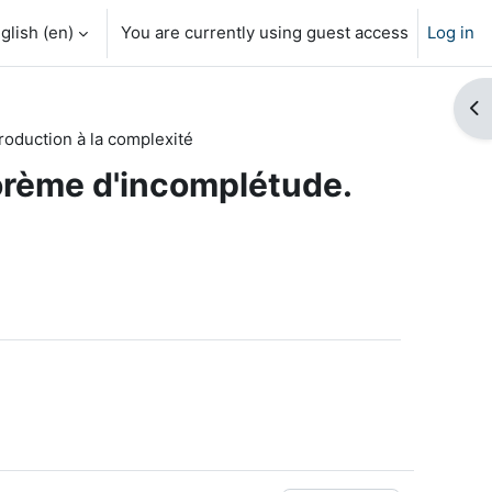
glish ‎(en)‎
You are currently using guest access
Log in
Op
roduction à la complexité
éorème d'incomplétude.