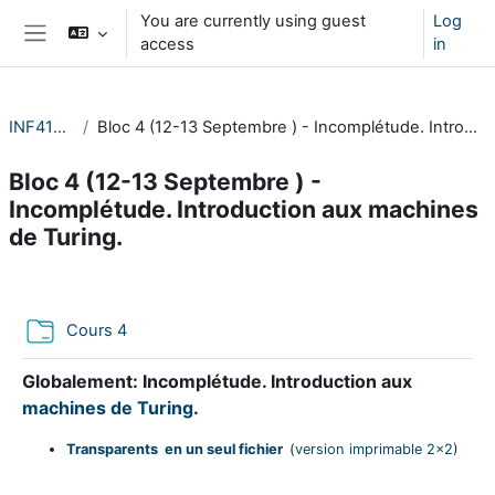
Skip to main content
You are currently using guest
Log
access
in
Side panel
INF412-2023
Bloc 4 (12-13 Septembre ) - Incomplétude. Introduction aux machines de Turing.
Bloc 4 (12-13 Septembre ) -
Incomplétude. Introduction aux machines
de Turing.
Section outline
Folder
Cours 4
Globalement:
Incomplétude. Introduction aux
machines de Turing
.
Transparents en un seul fichier
(
version imprimable 2x2
)