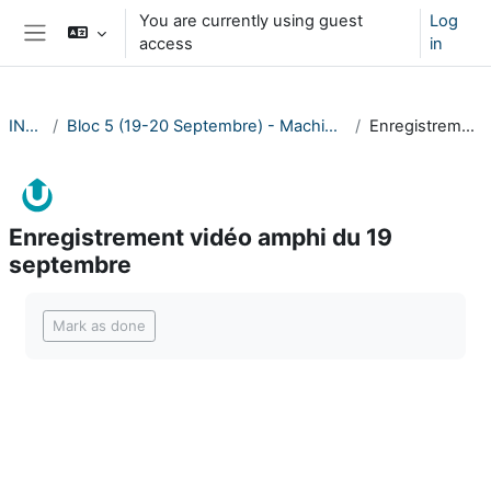
Skip to main content
You are currently using guest
Log
access
in
Side panel
INF412-2023
Bloc 5 (19-20 Septembre) - Machines de Turing. Modèles de Calculs. Thèse de Church-Turing. Calculabilité.
Enregistrement vidéo amphi du 19 septembre
Enregistrement vidéo amphi du 19
septembre
Completion requirements
Mark as done