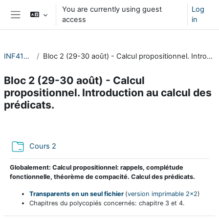
Skip to main content
You are currently using guest
Log
access
in
Side panel
INF412-2023
Bloc 2 (29-30 août) - Calcul propositionnel. Introduction au calcul des prédicats.
Bloc 2 (29-30 août) - Calcul
propositionnel. Introduction au calcul des
prédicats.
Section outline
Folder
Cours 2
Globalement: Calcul propositionnel: rappels, complétude
fonctionnelle, théorème de compacité. Calcul des prédicats.
Transparents en un seul fichier
(
version imprimable 2x2
)
Chapitres du polycopiés concernés: chapitre 3 et 4.