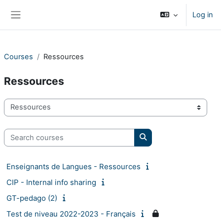
Skip to main content
Log in
Side panel
Courses
Ressources
Ressources
Course categories
Search courses
Search courses
Enseignants de Langues - Ressources
CIP - Internal info sharing
GT-pedago (2)
Test de niveau 2022-2023 - Français