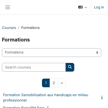
Skip to main content
Log in
Side panel
Courses
Formations
Formations
Course categories
Search courses
Search courses
Page 1
Page 2
Next page
1
2
»
Formation Sensibilisation aux handicaps en milieu
professionnel
Formation RenoiRH Paie