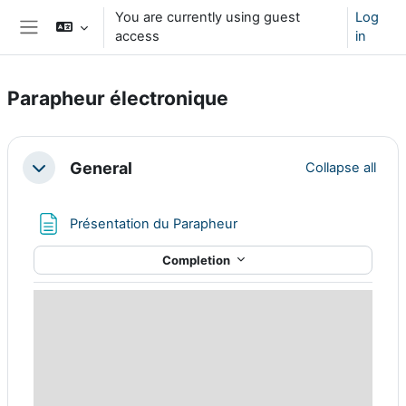
Skip to main content
You are currently using guest
Log
access
in
Side panel
Parapheur électronique
Section outline
General
Collapse all
Collapse
Page
Présentation du Parapheur
Completion