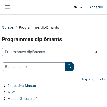
Salta al contenido principal
Acceder
Panel lateral
Cursos
Programmes diplômants
Programmes diplômants
Categorías
Buscar cursos
Buscar cursos
Expandir todo
Executive Master
MSc
Master Spécialisé