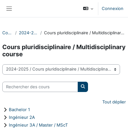
Passer au contenu principal
Connexion
Panneau latéral
Cours
2024-2025
Cours pluridisciplinaire / Multidisciplinary course
Cours pluridisciplinaire / Multidisciplinary
course
Catégories de cours
Rechercher des cours
Rechercher des cours
Tout déplier
Bachelor 1
Ingénieur 2A
Ingénieur 3A / Master / MScT