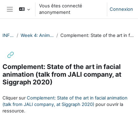
Passer au contenu principal
Vous êtes connecté
Connexion
anonymement
Panneau latéral
INF633-2023
Week 4: Animation of individual characters
Complement: State of the art in facial animation (talk from JALI company, at Siggraph 2020)
Complement: State of the art in facial
animation (talk from JALI company, at
Siggraph 2020)
Conditions d’achèvement
Cliquer sur
Complement: State of the art in facial animation
(talk from JALI company, at Siggraph 2020)
pour ouvrir la
ressource.