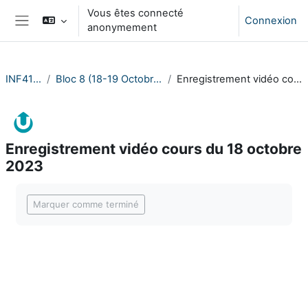
Passer au contenu principal
Vous êtes connecté
Connexion
anonymement
Panneau latéral
INF412-2023
Bloc 8 (18-19 Octobre) - NP-complétude.
Enregistrement vidéo cours du 18 octobre 2023
Enregistrement vidéo cours du 18 octobre
2023
Conditions d’achèvement
Marquer comme terminé