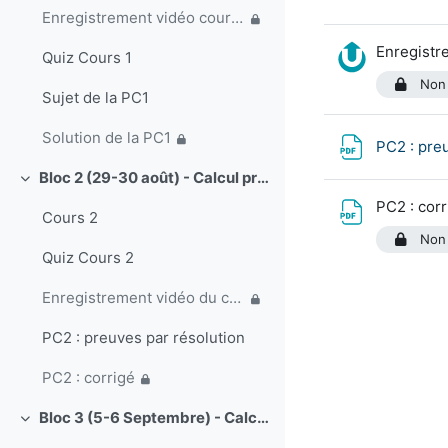
Enregistrement vidéo cours 22 Août
Enregistr
Quiz Cours 1
Non 
Sujet de la PC1
Solution de la PC1
PC2 : pre
Bloc 2 (29-30 août) - Calcul propositionnel. Introduction au calcul des prédicats.
Replier
PC2 : cor
Cours 2
Non 
Quiz Cours 2
Enregistrement vidéo du cours du 29 Août
PC2 : preuves par résolution
PC2 : corrigé
Bloc 3 (5-6 Septembre) - Calculs des prédicats. Complétude.
Replier