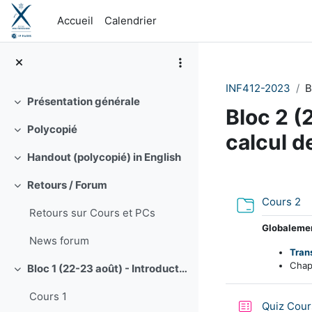
Passer au contenu principal
Accueil
Calendrier
INF412-2023
B
Présentation générale
Replier
Bloc 2 (
Polycopié
Replier
calcul d
Handout (polycopié) in English
Replier
Résumé 
Retours / Forum
Replier
Do
Cours 2
Retours sur Cours et PCs
Globalement
News forum
Tran
Chapi
Bloc 1 (22-23 août) - Introduction, Récursivité/Induction, Calcul propositionnel.
Replier
Cours 1
Quiz Cour