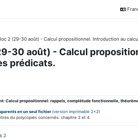
França
loc 2 (29-30 août) - Calcul propositionnel. Introduction au calcu
29-30 août) - Calcul propositio
es prédicats.
de section
ssier
: Calcul propositionnel: rappels, complétude fonctionnelle, théorème
sparents en un seul fichier
(
version imprimable 2x2
)
tres du polycopiés concernés: chapitre 3 et 4.
Test
s 2