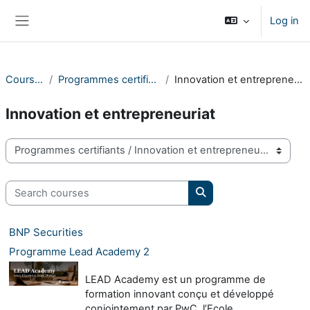
Skip to main content
Log in
Side panel
Courses
Programmes certifiants
Innovation et entrepreneuriat
Innovation et entrepreneuriat
Course categories
Search courses
Search courses
BNP Securities
Programme Lead Academy 2
LEAD Academy est un programme de
formation innovant conçu et développé
conjointement par PwC, l’Ecole