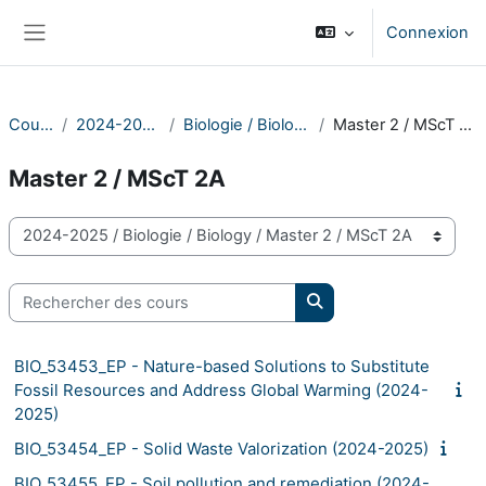
Passer au contenu principal
Connexion
Panneau latéral
Cours
2024-2025
Biologie / Biology
Master 2 / MScT 2A
Master 2 / MScT 2A
Catégories de cours
Rechercher des cours
Rechercher des cours
BIO_53453_EP - Nature-based Solutions to Substitute
Fossil Resources and Address Global Warming (2024-
2025)
BIO_53454_EP - Solid Waste Valorization (2024-2025)
BIO_53455_EP - Soil pollution and remediation (2024-