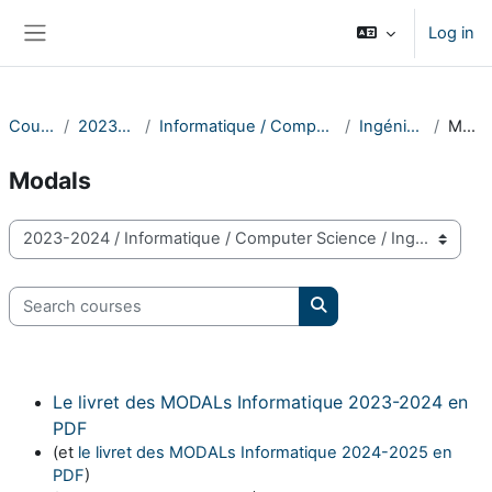
Skip to main content
Log in
Side panel
Courses
2023-2024
Informatique / Computer Science
Ingénieur 2A
Modals
Modals
Course categories
Search courses
Search courses
Le livret des MODALs Informatique 2023-2024 en
PDF
(et
le livret des MODALs Informatique 2024-2025 en
PDF
)