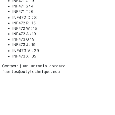
INF471 C : 9
INF471 S : 4
INF471 T : 6
INF472 D : 8
INF472 R : 15
INF472 W : 15
INF473 A : 19
INF473 G : 9
INF473 J : 19
INF473 V : 29
INF473 X : 35
Contact :
juan-antonio.cordero-
fuertes@polytechnique.edu