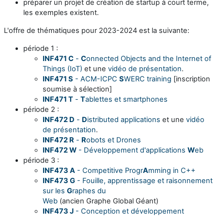
préparer un projet de création de startup à court terme,
les exemples existent.
L'offre de thématiques pour 2023-2024 est la suivante:
période 1 :
INF471 C
-
C
onnected Objects and the Internet of
Things (IoT)
et une
vidéo de présentation
.
INF471 S
- ACM-ICPC
S
WERC training
[inscription
soumise à sélection]
INF471 T
-
T
ablettes et smartphones
période 2 :
INF472 D
-
D
istributed applications
et une
vidéo
de présentation
.
INF472 R
-
R
obots et Drones
INF472 W
- Développement d'applications
W
eb
période 3 :
INF473 A
- Competitive Progr
A
mming in C++
INF473 G
- Fouille, apprentissage et raisonnement
sur les
G
raphes du
Web
(ancien Graphe Global Géant)
INF473 J
- Conception et développement