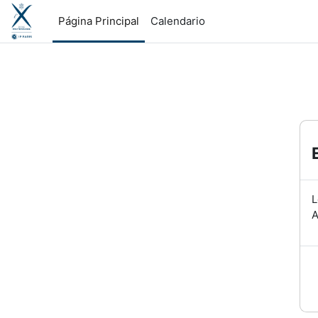
Salta al contenido principal
Página Principal
Calendario
L
A