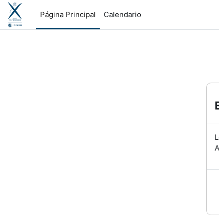
Salta al contenido principal
Página Principal
Calendario
L
A