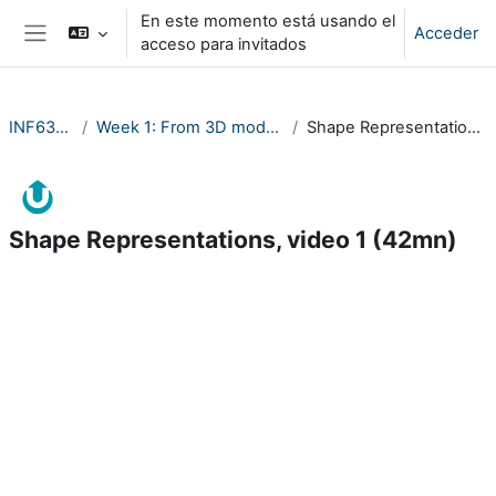
Salta al contenido principal
En este momento está usando el
Acceder
acceso para invitados
Panel lateral
INF633-2023
Week 1: From 3D modeling to Creative AI
Shape Representations, video 1 (42mn)
Shape Representations, video 1 (42mn)
Requisitos de finalización