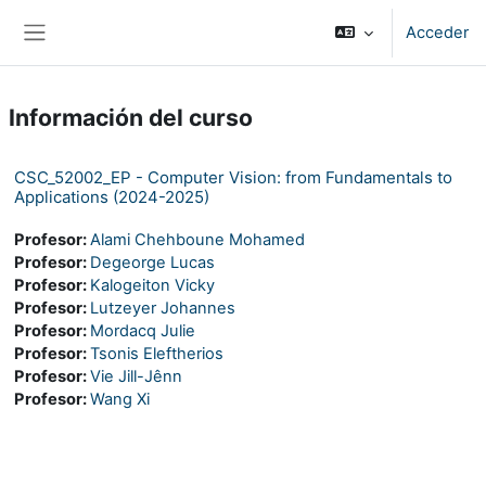
Salta al contenido principal
Acceder
Panel lateral
Información del curso
CSC_52002_EP - Computer Vision: from Fundamentals to
Applications (2024-2025)
Profesor:
Alami Chehboune Mohamed
Profesor:
Degeorge Lucas
Profesor:
Kalogeiton Vicky
Profesor:
Lutzeyer Johannes
Profesor:
Mordacq Julie
Profesor:
Tsonis Eleftherios
Profesor:
Vie Jill-Jênn
Profesor:
Wang Xi