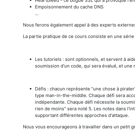
Heartbleed - ce bogue SSL qui a provoqué l'eff
Empoisonnement du cache DNS
...
Nous ferons également appel à des experts externes 
La partie pratique de ce cours consiste en une série 
Les tutoriels : sont optionnels, et servent à a
soumission d'un code, qui sera évalué, et une n
Défis : chacun représente "une chose à pirat
type man-in-the-middle. Chaque défi sera accom
indépendante. Chaque défi nécessite la soumissi
rien de moins" sera noté 5. Les notes dans l'in
supportant différentes approches d'attaque.
Nous vous encourageons à travailler dans un petit g