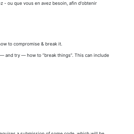
ez - ou que vous en avez besoin, afin d'obtenir
 how to compromise & break it.
 — and try — how to “break things”. This can include
 requires a submission of some code, which will be